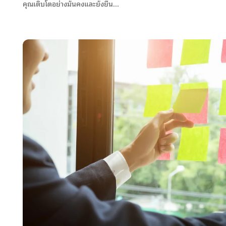
คุณเติบโตอย่างมั่นคงและยั่งยืน...