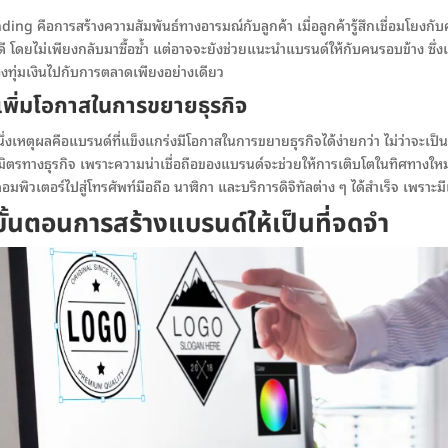
ding คือการสร้างความสัมพันธ์ทางอารมณ์กับลูกค้า เมื่อลูกค้ารู้สึกเชื่อมโยง
กดี โดยไม่เพียงกลับมาซื้อซ้ำ แต่อาจจะยังช่วยแนะนำแบรนด์ให้กับคนรอบข้าง ซึ่งเป็
้องทุ่มเงินไปกับการตลาดเพียงอย่างเดียว
เพิ่มโอกาสในการขยายธุรกิจ
ึ่งเหตุผลคือแบรนด์ที่แข็งแกร่งมีโอกาสในการขยายธุรกิจได้ง่ายกว่า ไม่ว่าจะเป
มิตรทางธุรกิจ เพราะความน่าเชื่อถือของแบรนด์จะช่วยให้การเติบโตในทิศทางใหม่
มพิวเตอร์ไปสู่โทรศัพท์มือถือ นาฬิกา และบริการดิจิทัลต่าง ๆ ได้สำเร็จ เพราะม
ขั้นตอนการสร้างแบรนด์ให้เป็นที่จดจำ