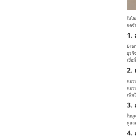
ในโลก
จดจำ
1.
Bran
ธุรกิ
เชื่อ
2. 
แบรนด
แบรนด
เพิ่ม
3. 
ในยุ
ดูแลห
4. 