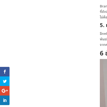
Bran
ที่ภั
ไม่ต
5. 
อีกหน
พันธ
จากคอ
6 