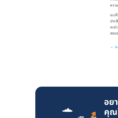
ความ
จะเห็
ประสิ
จะช่ว
สอบถ
←
A
อยา
คุณ