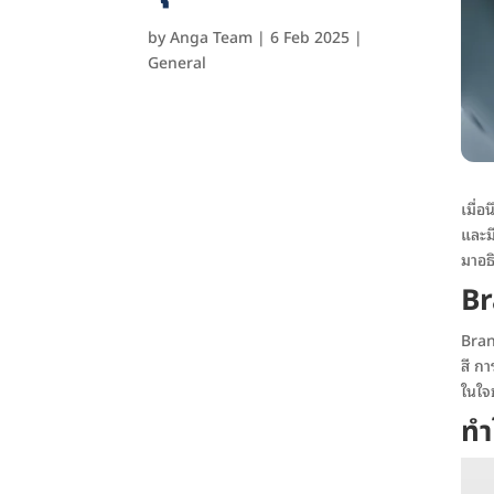
by
Anga Team
|
6 Feb 2025
|
General
เมื่อ
และมี
มาอธ
Br
Bran
สี กา
ในใจ
ทำ