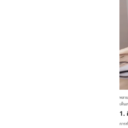
หลาย
เห็น
1.
การท