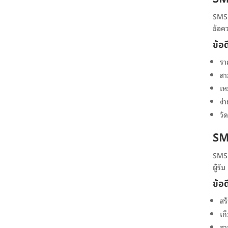
SMS 
ข้อค
ข้อ
รา
สา
เห
ง่
วั
SM
SMS 
ผู้ร
ข้อ
สร
เก
สา