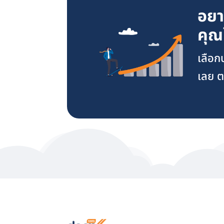
อยา
คุณ
เลือ
เลย ต