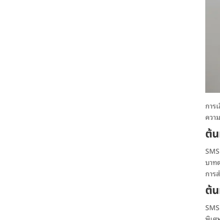
การเ
ความ
ต้
SMS 
บาทต
การส
ต้
SMS 
พิเศ