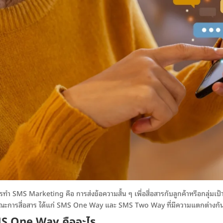
รทำ SMS Marketing คือ การส่งข้อความสั้น ๆ เพื่อสื่อสารกับลูกค้าหรือกลุ่มเ
ณะการสื่อสาร ได้แก่ SMS One Way และ SMS Two Way ที่มีความแตกต่างกันใน
S One Way คืออะไร