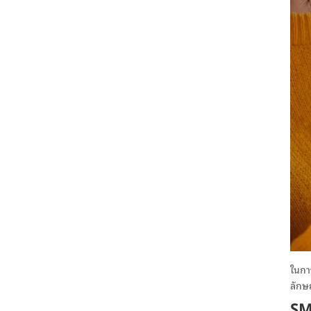
ในกา
ลักษ
SM