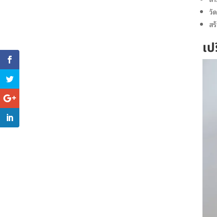
วั
สร
เป