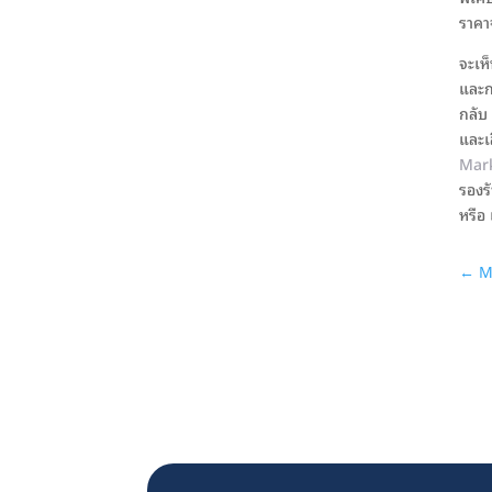
ราคาจ
จะเห
และก
กลับ
และเ
Mar
รองร
หรือ
←
M